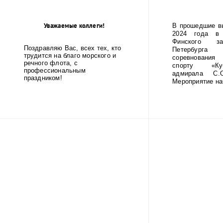
Уважаемые коллеги!
В прошедшие в
2024 года в 
Финского за
Поздравляю Вас, всех тех, кто
Петербур
трудится на благо морского и
соревнования
речного флота, с
спорту «Ку
профессиональным
адмирала С.О
праздником!
Мероприятие нач
...