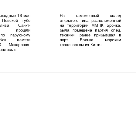
ыходные 18 мая
На таможенный склад
Невской губе
открытого типа, расположенный
лива Санкт-
на территории ММПК Бронка,
га прошли
была помещена партия спец.
 по парусному
техники, ранее прибывшая в
бок памяти
порт Бронка морским
. Макарова».
транспортом из Китая.
алось с...