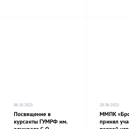
06.10.2023
29.09.2023
Посвящение в
ММПК «Бр
курсанты ГУМРФ им.
принял уча
адмирала С.О.
первой игре