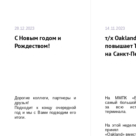
28.12.2023
14.11.2023
С Новым годом и
т/x Oakland
Рождеством!
повышает 
на Санкт-П
Дорогие коллеги, партнеры и
На ММПК «Бр
самый большой
друзья!
за всю ист
Подходит к концу очередной
терминала.
год и мы с Вами подводим его
итоги.
На этой неделе
принял кон
«Oakland» вмес