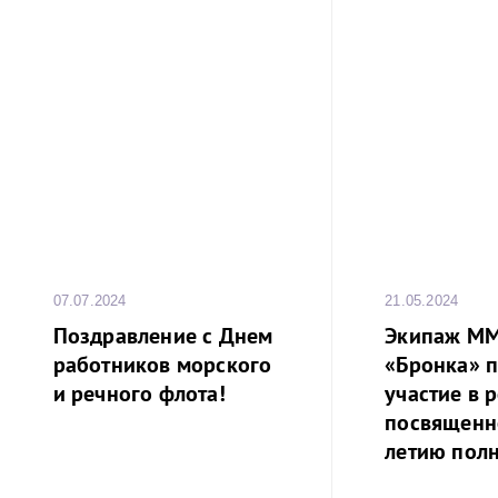
07.07.2024
21.05.2024
Поздравление с Днем
Экипаж М
работников морского
«Бронка» 
и речного флота!
участие в р
посвященн
летию полн