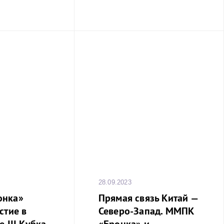
28.09.2023
онка»
Прямая связь Китай —
стие в
Северо-Запад. ММПК
 III Кубка
«Бронка» и