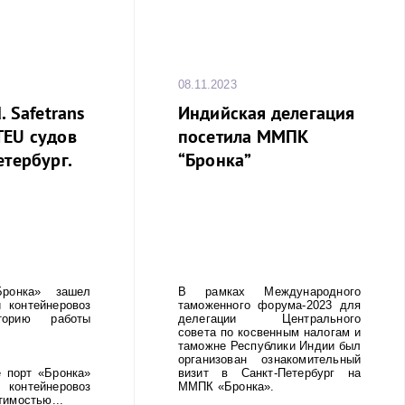
08.11.2023
. Safetrans
Индийская делегация
TEU судов
посетила ММПК
етербург.
“Бронка”
онка» зашел
В рамках Международного
 контейнеровоз
таможенного форума-2023 для
орию работы
делегации Центрального
совета по косвенным налогам и
таможне Республики Индии был
организован ознакомительный
 порт «Бронка»
визит в Санкт-Петербург на
тейнеровоз
ММПК «Бронка».
тимостью...