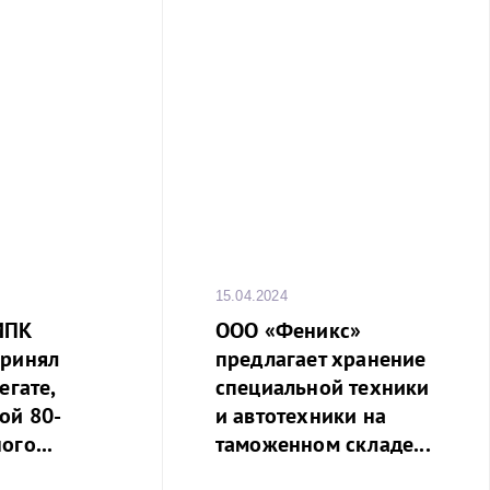
15.04.2024
МПК
ООО «Феникс»
принял
предлагает хранение
егате,
специальной техники
ой 80-
и автотехники на
ого...
таможенном складе...