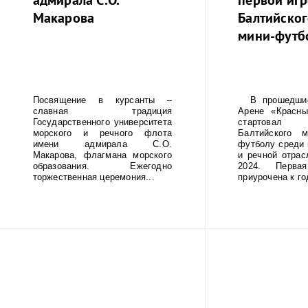
Макарова
Балтийског
мини-футб
Посвящение в курсанты –
В прошедшие
славная традиция
Арене «Красны
Государственного университета
стартовал
морского и речного флота
Балтийского 
имени адмирала С.О.
футболу среди 
Макарова, флагмана морского
и речной отрас
образования. Ежегодно
2024. Перва
торжественная церемония...
приурочена к го