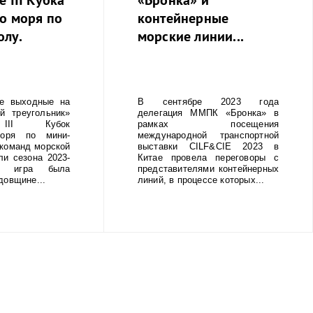
о моря по
контейнерные
олу.
морские линии...
 выходные на
В сентябре 2023 года
й треугольник»
делегация ММПК «Бронка» в
 III Кубок
рамках посещения
моря по мини-
международной транспортной
команд морской
выставки CILF&CIE 2023 в
ли сезона 2023-
Китае провела переговоры с
я игра была
представителями контейнерных
довщине...
линий, в процессе которых...