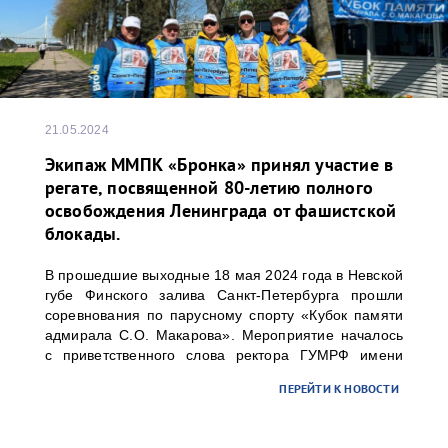
21.05.2024
Экипаж ММПК «Бронка» принял участие в
регате, посвященной 80-летию полного
освобождения Ленинграда от фашистской
блокады.
В прошедшие выходные 18 мая 2024 года в Невской
губе Финского залива Санкт-Петербурга прошли
соревнования по парусному спорту «Кубок памяти
адмирала С.О. Макарова». Мероприятие началось
с приветственного слова ректора ГУМРФ имени
адмирала С.О. Макарова Барышникова Сергея
ПЕРЕЙТИ К НОВОСТИ
Олеговича. Торжественное открытие
сопровождалось игрой оркестра суворовского
училища.