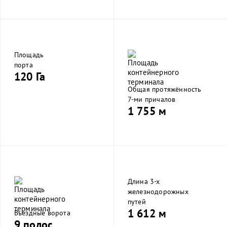
Площадь
порта
120 Га
Общая протяжённость
7-ми причалов
1 755 м
Длина 3-х
железнодорожных
путей
1 612 м
Въездные ворота
9 полос