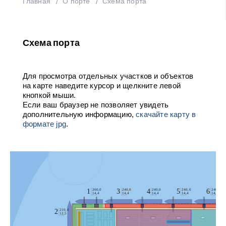
Главная
О порте
Схема порта
Схема порта
Для просмотра отдельных участков и объектов
на карте наведите курсор и щелкните левой
кнопкой мыши.
Если ваш браузер не позволяет увидеть
дополнительную информацию,
скачайте карту в
формате jpg
.
1
3
4
5
6
260,0
240,0
240,0
240,0
240,0
14,4
14,4
14,4
14,4
14,4
2
210,0
12,5