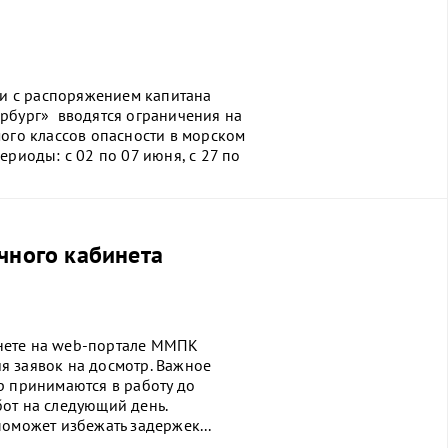
ии с распоряжением капитана
ербург» вводятся ограничения на
мого классов опасности в морском
ериоды: с 02 по 07 июня, с 27 по
чного кабинета
нете на web-портале ММПК
я заявок на досмотр. Важное
р принимаются в работу до
от на следующий день.
оможет избежать задержек...