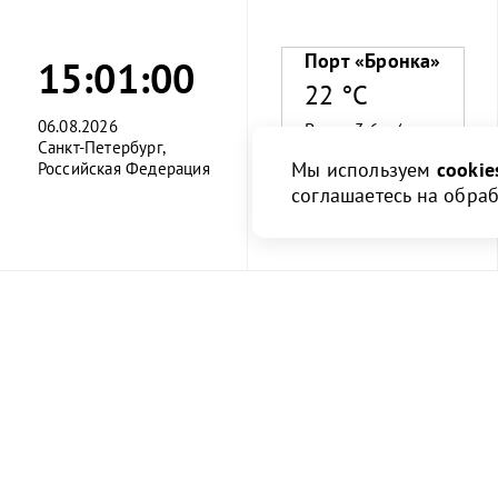
Порт «Бронка»
15:01:01
22 °C
06.08.2026
Ветер 3.6 м/с
Санкт-Петербург,
Мы используем
cookie
Российская Федерация
Влажность 79%
соглашаетесь на обра
О порте
Клиент
О порте
Информация
О компании
Правила и и