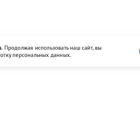
s
. Продолжая использовать наш сайт, вы
ботку персональных данных.
ам
Новости и медиа
 и объявления
Пресс-релизы и новости
нструкции
Фото галерея