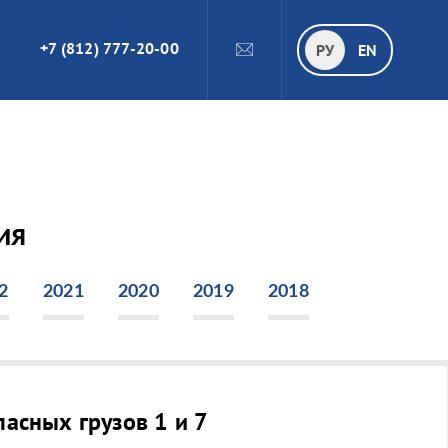
+7 (812) 777-20-00
ПОИСК
РУ
РУ
EN
ия
2
2021
2020
2019
2018
асных грузов 1 и 7