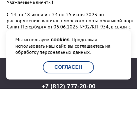
Уважаемые клиенты!
С 14 по 18 июня и с 24 по 25 июня 2023 по
распоряжению капитана морского порта «Большой порт
Санкт-Петербург» от 05.06.2023 №02/КП-954, в связи с
проведением в Санкт-Петербурге массовых
мероприятий введены ограничения на перевалку...
Мы используем
. Продолжая
cookies
использовать наш сайт, вы соглашаетесь на
ПЕРЕЙТИ К НОВОСТИ
обработку персональных данных.
СОГЛАСЕН
+7 (812) 777-20-00
info@port-bronka.com
ГОСТ Р ИСО 9001-2015
ISO 9001-2015