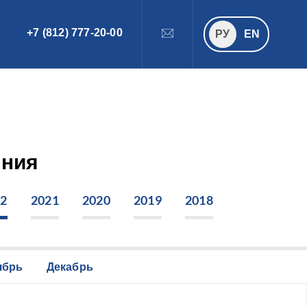
+7 (812) 777-20-00
ПОИСК
РУ
РУ
EN
ения
22
2021
2020
2019
2018
ябрь
Декабрь