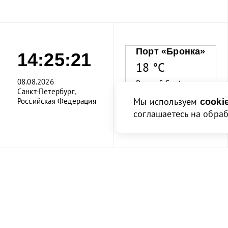
Порт «Бронка»
14:25:22
18 °C
08.08.2026
Ветер 5.5 м/с
Санкт-Петербург,
Мы используем
Российская Федерация
cooki
Влажность 55%
соглашаетесь на обра
О порте
Клиен
О порте
Информация