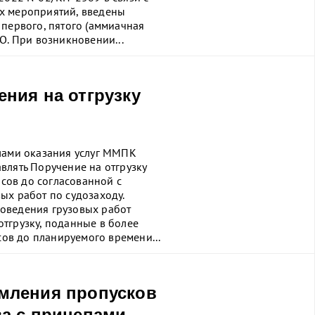
х мероприятий, введены
 первого, пятого (аммиачная
О. При возникновении...
ния на отгрузку
илами оказания услуг ММПК
влять Поручение на отгрузку
асов до согласованной с
ых работ по судозаходу.
оведения грузовых работ
тгрузку, поданные в более
сов до планируемого времени...
мления пропусков
ва с прицепами