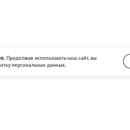
. Продолжая использовать наш сайт, вы
es
ботку персональных данных.
там
Новости и медиа
 и объявления
Пресс-релизы и новости