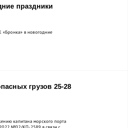
дние праздники
 «Бронка» в новогодние
пасных грузов 25-28
жению капитана морского порта
.2022 №02/КП-2589 в связи с