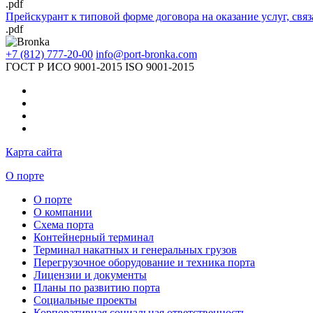
.pdf
Прейскурант к типовой форме договора на оказание услуг, свя
.pdf
+7 (812) 777-20-00
info@port-bronka.com
ГОСТ Р ИСО 9001-2015
ISO 9001-2015
Карта сайта
О порте
О порте
О компании
Схема порта
Контейнерный терминал
Терминал накатных и генеральных грузов
Перегрузочное оборудование и техника порта
Лицензии и документы
Планы по развитию порта
Социальные проекты
Корпоративная социальная ответственность