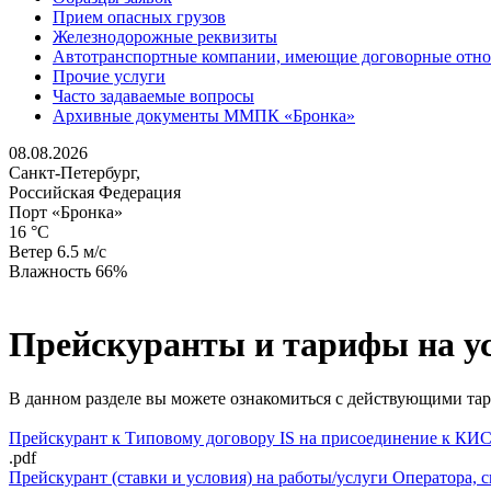
Прием опасных грузов
Железнодорожные реквизиты
Автотранспортные компании, имеющие договорные отн
Прочие услуги
Часто задаваемые вопросы
Архивные документы ММПК «Бронка»
08.08.2026
Санкт-Петербург,
Российская Федерация
Порт «Бронка»
16 °C
Ветер 6.5 м/с
Влажность 66%
Прейскуранты и тарифы на у
В данном разделе вы можете ознакомиться с действующими та
Прейскурант к Типовому договору IS на присоединение к КИ
.pdf
Прейскурант (ставки и условия) на работы/услуги Оператора, с