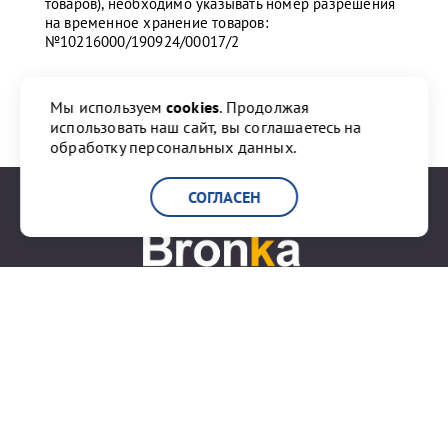
товаров), необходимо указывать номер разрешения
на временное хранение товаров:
№10216000/190924/00017/2
Мы используем
cookies
. Продолжая
Поделиться:
использовать наш сайт, вы соглашаетесь на
обработку персональных данных.
СОГЛАСЕН
+7 (812) 777-20-00
info@port-bronka.com
ГОСТ Р ИСО 9001-2015
ISO 9001-2015