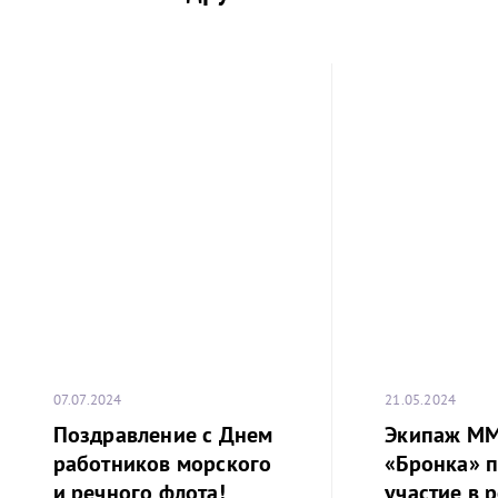
07.07.2024
21.05.2024
Поздравление с Днем
Экипаж М
работников морского
«Бронка» 
и речного флота!
участие в р