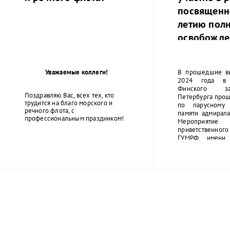
посвященн
летию пол
освобожде
Ленинграда
фашистско
Уважаемые коллеги!
В прошедшие в
2024 года в 
Финского за
Поздравляю Вас, всех тех, кто
Петербурга прош
трудится на благо морского и
по парусному 
речного флота, с
памяти адмирала
профессиональным праздником!
Мероприятие
приветственног
ГУМРФ имени 
Макарова Бары
Олеговича. Т
открытие сопро
оркестра суворо