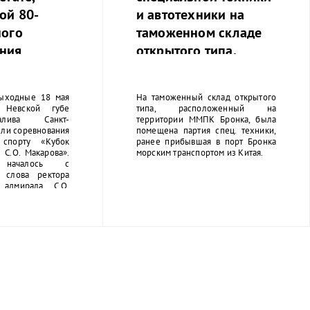
ой 80-
и автотехники на
ного
таможенном складе
ния
открытого типа.
 от
й блокады.
ыходные 18 мая
На таможенный склад открытого
Невской губе
типа, расположенный на
лива Санкт-
территории ММПК Бронка, была
ли соревнования
помещена партия спец. техники,
спорту «Кубок
ранее прибывшая в порт Бронка
 С.О. Макарова».
морским транспортом из Китая.
 началось с
о слова ректора
адмирала С.О.
шникова Сергея
оржественное
вождалось игрой
вского училища.