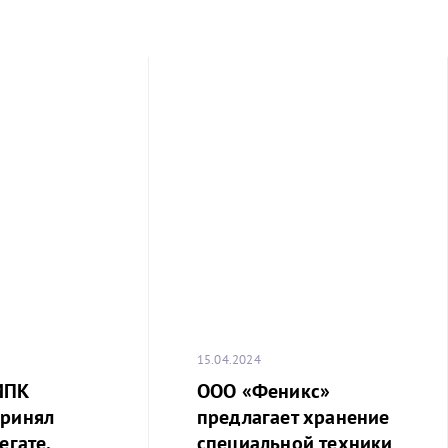
15.04.2024
МПК
ООО «Феникс»
принял
предлагает хранение
егате,
специальной техники