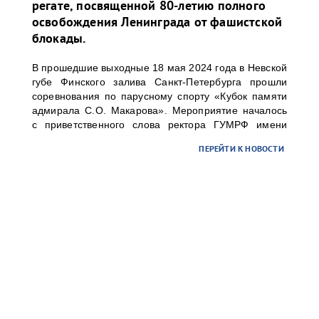
регате, посвященной 80-летию полного
освобождения Ленинграда от фашистской
блокады.
В прошедшие выходные 18 мая 2024 года в Невской
губе Финского залива Санкт-Петербурга прошли
соревнования по парусному спорту «Кубок памяти
адмирала С.О. Макарова». Мероприятие началось
с приветственного слова ректора ГУМРФ имени
адмирала С.О. Макарова Барышникова Сергея
ПЕРЕЙТИ К НОВОСТИ
Олеговича. Торжественное открытие
сопровождалось игрой оркестра суворовского
училища.