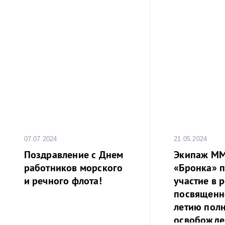
07.07.2024
21.05.2024
Поздравление с Днем
Экипаж М
работников морского
«Бронка» 
и речного флота!
участие в р
посвященн
летию пол
освобожде