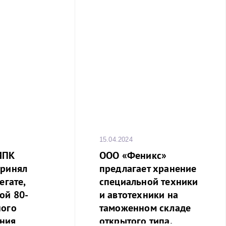
15.04.2024
МПК
ООО «Феникс»
принял
предлагает хранение
егате,
специальной техники
ой 80-
и автотехники на
ного
таможенном складе
ния
открытого типа.