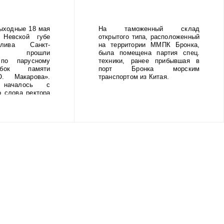
 от
й блокады.
ыходные 18 мая
На таможенный склад
Невской губе
открытого типа, расположенный
лива Санкт-
на территории ММПК Бронка,
га прошли
была помещена партия спец.
 по парусному
техники, ранее прибывшая в
бок памяти
порт Бронка морским
. Макарова».
транспортом из Китая.
 началось с
о слова ректора
адмирала С.О.
шникова Сергея
оржественное
провождалось
а суворовского