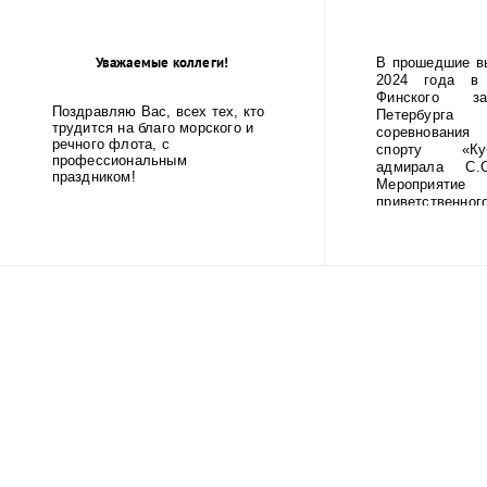
Ленинграда
фашистско
Уважаемые коллеги!
В прошедшие в
2024 года в 
Финского за
Поздравляю Вас, всех тех, кто
Петербур
трудится на благо морского и
соревнования
речного флота, с
спорту «Ку
профессиональным
адмирала С.О
праздником!
Мероприятие
приветственног
ГУМРФ имени 
Макарова Бары
Олеговича. Т
открытие со
игрой оркестр
училища.