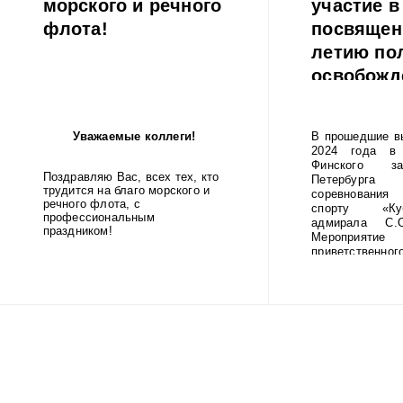
морского и речного
участие в
флота!
посвящен
летию по
освобожд
Ленинград
фашистск
Уважаемые коллеги!
В прошедшие в
блокады.
2024 года в 
Финского за
Поздравляю Вас, всех тех, кто
Петербур
трудится на благо морского и
соревнования
речного флота, с
спорту «Ку
профессиональным
адмирала С.О
праздником!
Мероприятие
приветственног
ГУМРФ имени 
Макарова Бары
Олеговича. Т
открытие со
игрой оркестр
училища.