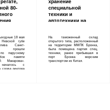
 регате,
хранение
ной 80-
специальной
лного
техники и
ения
автотехники на
а от
таможенном складе
ой
открытого типа.
ыходные 18 мая
На таможенный склад
Невской губе
открытого типа, расположенный
лива Санкт-
на территории ММПК Бронка,
га прошли
была помещена партия спец.
 по парусному
техники, ранее прибывшая в
бок памяти
порт Бронка морским
. Макарова».
транспортом из Китая.
 началось с
о слова ректора
адмирала С.О.
шникова Сергея
оржественное
провождалось
а суворовского