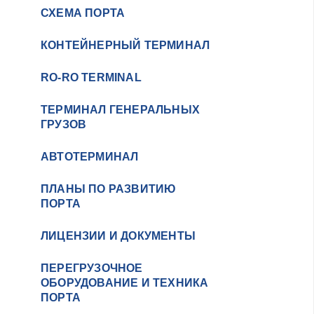
СХЕМА ПОРТА
КОНТЕЙНЕРНЫЙ ТЕРМИНАЛ
RO-RO TERMINAL
ТЕРМИНАЛ ГЕНЕРАЛЬНЫХ
ГРУЗОВ
АВТОТЕРМИНАЛ
19.09.2013
ПЛАНЫ ПО РАЗВИТИЮ
Встреча руководителей ООО
ПОРТА
«Феникс» с депутатами МО г.
Ломоносов
ЛИЦЕНЗИИ И ДОКУМЕНТЫ
ПЕРЕГРУЗОЧНОЕ
ОБОРУДОВАНИЕ И ТЕХНИКА
ПОРТА