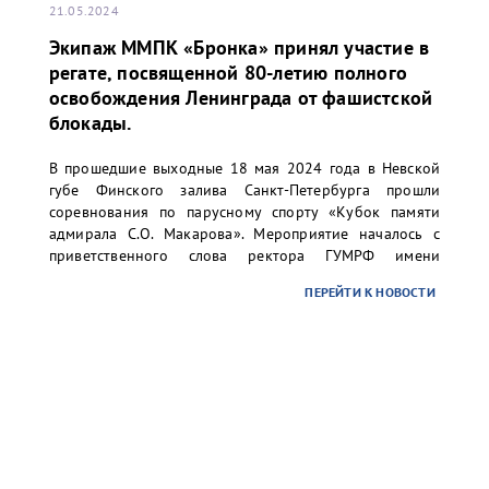
21.05.2024
Экипаж ММПК «Бронка» принял участие в
регате, посвященной 80-летию полного
освобождения Ленинграда от фашистской
блокады.
В прошедшие выходные 18 мая 2024 года в Невской
губе Финского залива Санкт-Петербурга прошли
соревнования по парусному спорту «Кубок памяти
адмирала С.О. Макарова». Мероприятие началось с
приветственного слова ректора ГУМРФ имени
адмирала С.О. Макарова Барышникова Сергея
ПЕРЕЙТИ К НОВОСТИ
Олеговича. Торжественное открытие сопровождалось
игрой оркестра суворовского училища.