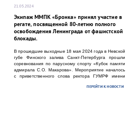
21.05.2024
Экипаж ММПК «Бронка» принял участие в
регате, посвященной 80-летию полного
освобождения Ленинграда от фашистской
блокады.
В прошедшие выходные 18 мая 2024 года в Невской
губе Финского залива Санкт-Петербурга прошли
соревнования по парусному спорту «Кубок памяти
адмирала С.О. Макарова». Мероприятие началось
с приветственного слова ректора ГУМРФ имени
адмирала С.О. Макарова Барышникова Сергея
ПЕРЕЙТИ К НОВОСТИ
Олеговича. Торжественное открытие
сопровождалось игрой оркестра суворовского
училища.