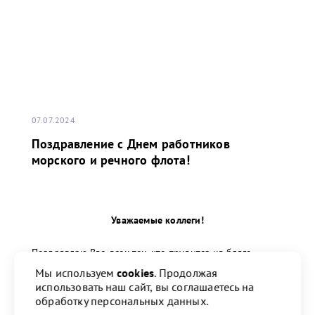
07.07.2024
Поздравление с Днем работников
морского и речного флота!
Уважаемые коллеги!
Поздравляю Вас, всех тех, кто трудится на благо
морского и речного флота, с профессиональным
Мы используем
cookies
. Продолжая
праздником!
использовать наш сайт, вы соглашаетесь на
обработку персональных данных.
...