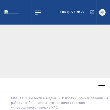
+7 (812) 777-20-00
ПОИСК
РУ
Главная
Новости и медиа
В порту «Бронка» закончены
работы по бетонированию верхнего строения
универсального причала № 1