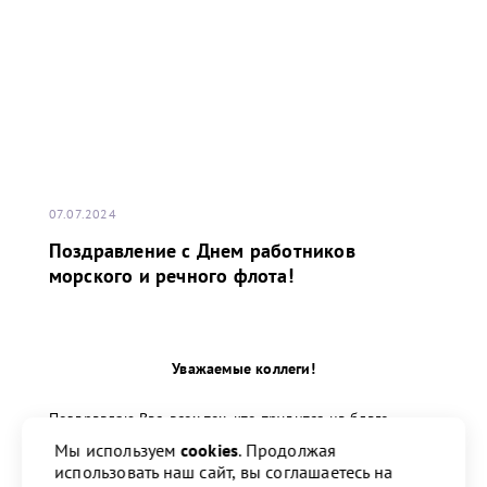
07.07.2024
Поздравление с Днем работников
морского и речного флота!
Уважаемые коллеги!
Поздравляю Вас, всех тех, кто трудится на благо
морского и речного флота, с профессиональным
Мы используем
cookies
. Продолжая
праздником!
использовать наш сайт, вы соглашаетесь на