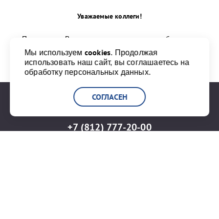
Уважаемые коллеги!
Поздравляю Вас, всех тех, кто трудится на благо
морского и речного флота, с профессиональным
cookies
Мы используем
. Продолжая
праздником!
использовать наш сайт, вы соглашаетесь на
обработку персональных данных.
...
СОГЛАСЕН
+7 (812) 777-20-00
info@port-bronka.com
ГОСТ Р ИСО 9001-2015
ISO 9001-2015
Карта сайта