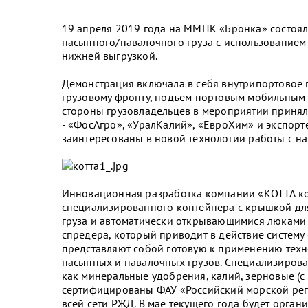
19 апреля 2019 года на ММПК «Бронка» состоял
насыпного/навалочного груза с использованием
нижней выгрузкой.
Демонстрация включала в себя внутрипортовое 
грузовому фронту, подъем портовым мобильным 
стороны грузовладельцев в мероприятии принял
- «ФосАгро», «УралКалий», «ЕвроХим» и экспор
заинтересованы в новой технологии работы с н
Инновационная разработка компании «КОТТА кон
специализированного контейнера с крышкой дл
груза и автоматически открывающимися люками 
спредера, который приводит в действие систему
представляют собой готовую к применению техн
насыпных и навалочных грузов. Специализирова
как минеральные удобрения, калий, зерновые (
сертифицированы ФАУ «Российский морской реги
всей сети РЖД. В мае текущего года будет орг