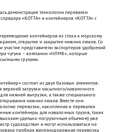
ась демонстрация технологии перевалки
 спредера «КОТТА» и контейнеров «КОТТА» с
перемещение контейнеров из стока к морскому
краном, открытие и закрытие нижних люков. Со
и участие представители экспортеров удобрений
тера чугуна – компании «НЛМК», которые
асыпными грузами.
тейнер» состоит из двух базовых элементов:
я верхней загрузки насыпного/навалочного
для нижней выгрузки, а также специального
 открывания нижних люков. Вместе они
ологию перевозки, накопления и перевалки
нные контейнеры для навалочных грузов, таких
с высоким удельно-погрузочным объемом) уже
стр судоходства» и могут использоваться на
анизована пробная железнодорожная перевозка