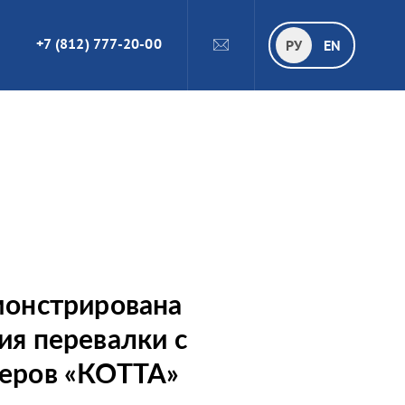
+7 (812) 777-20-00
ПОИСК
РУ
РУ
EN
монстрирована
ия перевалки с
неров «КОТТА»