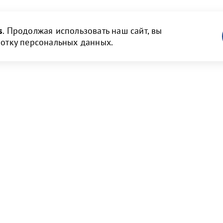
s
. Продолжая использовать наш сайт, вы
ботку персональных данных.
ам
Новости и медиа
 и объявления
Пресс-релизы и новости
нструкции
Фото галерея
Видео галерея
рмы договоров
Порт Бронка в СМИ
т и тарифы