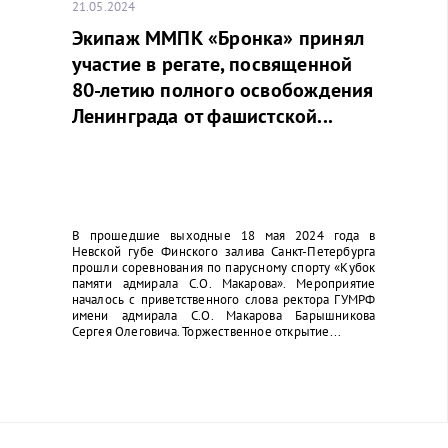
21.05.2024
Экипаж ММПК «Бронка» принял
участие в регате, посвященной
80-летию полного освобождения
Ленинграда от фашистской...
В прошедшие выходные 18 мая 2024 года в
Невской губе Финского залива Санкт-Петербурга
прошли соревнования по парусному спорту «Кубок
памяти адмирала С.О. Макарова». Мероприятие
началось с приветственного слова ректора ГУМРФ
имени адмирала С.О. Макарова Барышникова
Сергея Олеговича. Торжественное открытие...