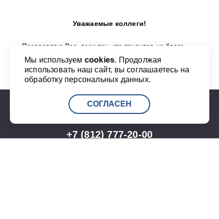
Уважаемые коллеги!
Поздравляю Вас, всех тех, кто трудится на благо
морского и речного флота, с профессиональным
Мы используем
cookies
. Продолжая
праздником!
использовать наш сайт, вы соглашаетесь на
обработку персональных данных.
...
СОГЛАСЕН
+7 (812) 777-20-00
info@port-bronka.com
ГОСТ Р ИСО 9001-2015
ISO 9001-2015
Карта сайта