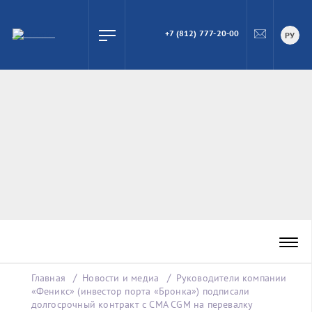
+7 (812) 777-20-00
ПОИСК
РУ
Главная
Новости и медиа
Руководители компании
«Феникс» (инвестор порта «Бронка») подписали
долгосрочный контракт с CMA СGM на перевалку