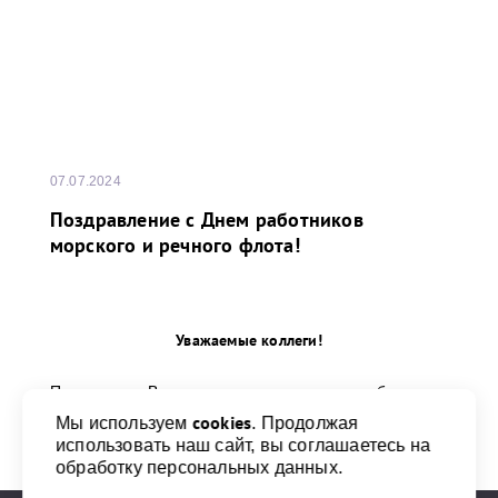
07.07.2024
Поздравление с Днем работников
морского и речного флота!
Уважаемые коллеги!
Поздравляю Вас, всех тех, кто трудится на благо
морского и речного флота, с профессиональным
cookies
Мы используем
. Продолжая
праздником!
использовать наш сайт, вы соглашаетесь на
обработку персональных данных.
...