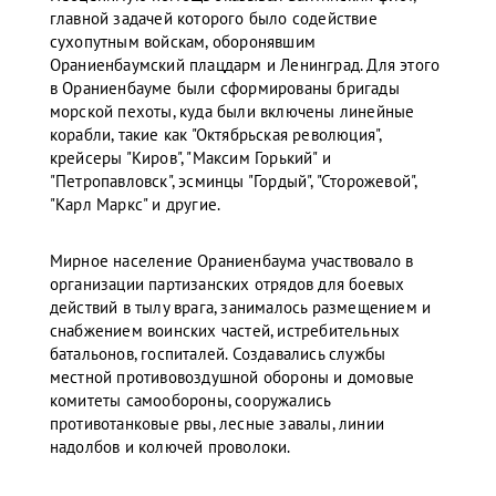
главной задачей которого было содействие
сухопутным войскам, оборонявшим
Ораниенбаумский плацдарм и Ленинград. Для этого
в Ораниенбауме были сформированы бригады
морской пехоты, куда были включены линейные
корабли, такие как "Октябрьская революция",
крейсеры "Киров", "Максим Горький" и
"Петропавловск", эсминцы "Гордый", "Сторожевой",
"Карл Маркс" и другие.
Мирное население Ораниенбаума участвовало в
организации партизанских отрядов для боевых
действий в тылу врага, занималось размещением и
снабжением воинских частей, истребительных
батальонов, госпиталей. Создавались службы
местной противовоздушной обороны и домовые
комитеты самообороны, сооружались
противотанковые рвы, лесные завалы, линии
надолбов и колючей проволоки.