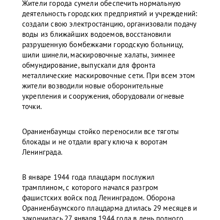
Жители города сумели обеспечить нормальную
деятельность городских предприятий и учреждений:
создали свою электростанцию, организовали подачу
воды из ближайших водоемов, восстановили
разрушенную бомбежками городскую больницу,
шили шинели, маскировочные халаты, зимнее
обмундирование, выпускали для фронта
металлические маскировочные сети. При всем этом
жители возводили новые оборонительные
укрепления и сооружения, оборудовали огневые
точки.
Ораниенбаумцы стойко переносили все тяготы
блокады и не отдали врагу ключа к воротам
Ленинграда.
В январе 1944 года плацдарм послужил
трамплином, с которого начался разгром
фашистских войск под Ленинградом. Оборона
Ораниенбаумского плацдарма длилась 29 месяцев и
закончилась 27 января 1944 года в день полного