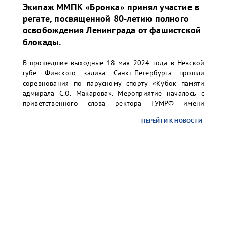
Экипаж ММПК «Бронка» принял участие в
регате, посвященной 80-летию полного
освобождения Ленинграда от фашистской
блокады.
В прошедшие выходные 18 мая 2024 года в Невской
губе Финского залива Санкт-Петербурга прошли
соревнования по парусному спорту «Кубок памяти
адмирала С.О. Макарова». Мероприятие началось с
приветственного слова ректора ГУМРФ имени
адмирала С.О. Макарова Барышникова Сергея
ПЕРЕЙТИ К НОВОСТИ
Олеговича. Торжественное открытие сопровождалось
игрой оркестра суворовского училища.