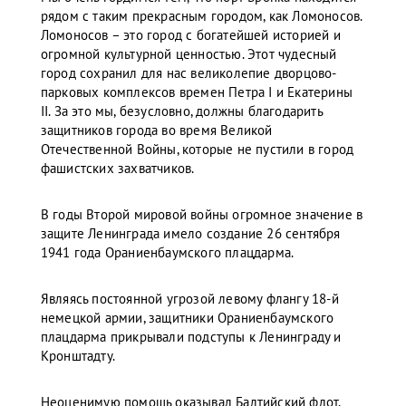
рядом с таким прекрасным городом, как Ломоносов.
Ломоносов – это город с богатейшей историей и
огромной культурной ценностью. Этот чудесный
город сохранил для нас великолепие дворцово-
парковых комплексов времен Петра I и Екатерины
II. За это мы, безусловно, должны благодарить
защитников города во время Великой
Отечественной Войны, которые не пустили в город
фашистских захватчиков.
В годы Второй мировой войны огромное значение в
защите Ленинграда имело создание 26 сентября
1941 года Ораниенбаумского плацдарма.
Являясь постоянной угрозой левому флангу 18-й
немецкой армии, защитники Ораниенбаумского
плацдарма прикрывали подступы к Ленинграду и
Кронштадту.
Неоценимую помощь оказывал Балтийский флот,