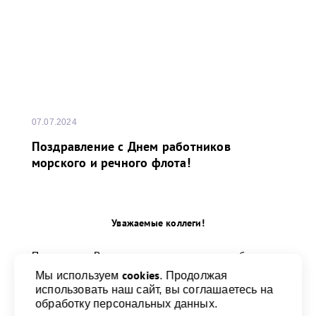
07.07.2024
Поздравление с Днем работников
морского и речного флота!
Уважаемые коллеги!
Поздравляю Вас, всех тех, кто трудится на благо
морского и речного флота, с профессиональным
cookies
Мы используем
. Продолжая
праздником!
использовать наш сайт, вы соглашаетесь на
обработку персональных данных.
...