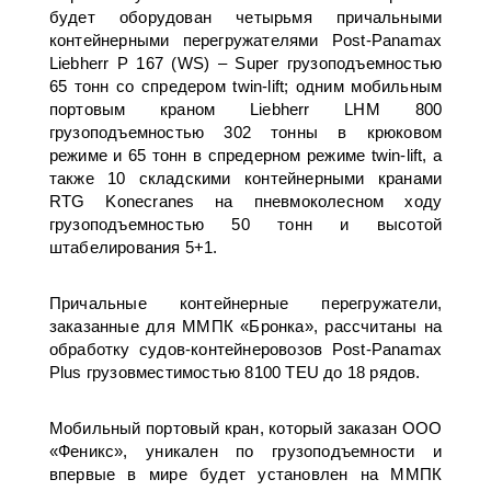
будет оборудован четырьмя причальными
контейнерными перегружателями Post-Panamax
Liebherr P 167 (WS) – Super грузоподъемностью
65 тонн со спредером twin-lift; одним мобильным
портовым краном Liebherr LHM 800
грузоподъемностью 302 тонны в крюковом
режиме и 65 тонн в спредерном режиме twin-lift, а
также 10 складскими контейнерными кранами
RTG Konecranes на пневмоколесном ходу
грузоподъемностью 50 тонн и высотой
штабелирования 5+1.
Причальные контейнерные перегружатели,
заказанные для ММПК «Бронка», рассчитаны на
обработку судов-контейнеровозов Post-Panamax
Plus грузовместимостью 8100 TEU до 18 рядов.
Мобильный портовый кран, который заказан ООО
«Феникс», уникален по грузоподъемности и
впервые в мире будет установлен на ММПК