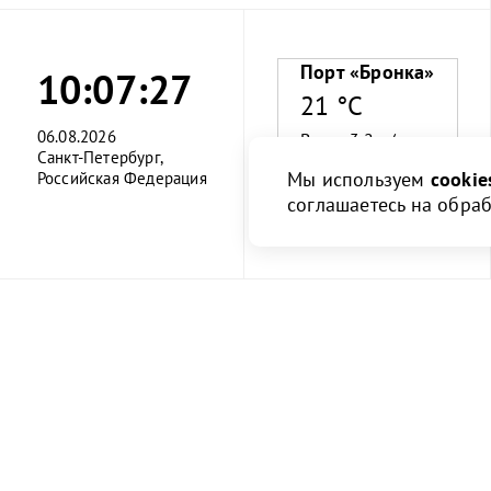
Порт «Бронка»
10:07:28
21 °C
06.08.2026
Ветер 3.2 м/с
Санкт-Петербург,
Мы используем
cookie
Российская Федерация
Влажность 80%
соглашаетесь на обра
О порте
Клиент
О порте
Информация
О компании
Правила и и