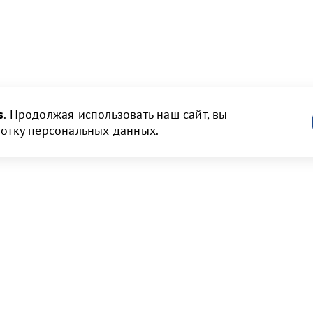
s
. Продолжая использовать наш сайт, вы
ботку персональных данных.
ам
Новости и медиа
 и объявления
Пресс-релизы и новости
нструкции
Фото галерея