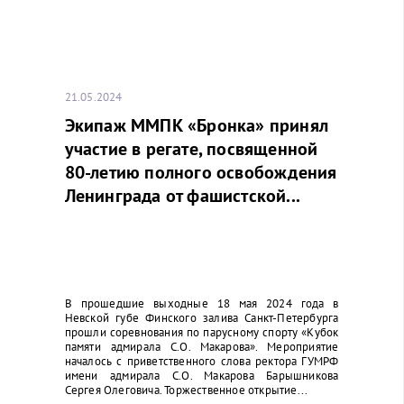
21.05.2024
Экипаж ММПК «Бронка» принял
участие в регате, посвященной
80-летию полного освобождения
Ленинграда от фашистской...
В прошедшие выходные 18 мая 2024 года в
Невской губе Финского залива Санкт-Петербурга
прошли соревнования по парусному спорту «Кубок
памяти адмирала С.О. Макарова». Мероприятие
началось с приветственного слова ректора ГУМРФ
имени адмирала С.О. Макарова Барышникова
Сергея Олеговича. Торжественное открытие...