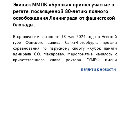
Экипаж ММПК «Бронка» принял участие в
регате, посвященной 80-летию полного
освобождения Ленинграда от фашистской
блокады.
В прошедшие выходные 18 мая 2024 года в Невской
губе Финского залива Санкт-Петербурга прошли
соревнования по парусному спорту «Кубок памяти
адмирала С.О. Макарова». Мероприятие началось с
приветственного слова ректора ГУМРФ имени
адмирала С.О. Макарова Барышникова Сергея
ПЕРЕЙТИ К НОВОСТИ
Олеговича. Торжественное открытие сопровождалось
игрой оркестра суворовского училища.