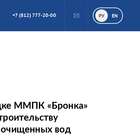
+7 (812) 777-20-00
ПОИСК
РУ
РУ
EN
дке ММПК «Бронка»
троительству
 очищенных вод