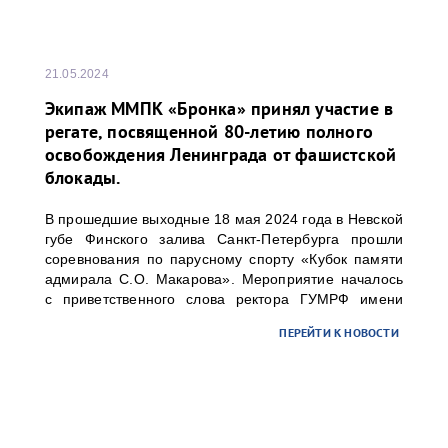
21.05.2024
Экипаж ММПК «Бронка» принял участие в
регате, посвященной 80-летию полного
освобождения Ленинграда от фашистской
блокады.
В прошедшие выходные 18 мая 2024 года в Невской
губе Финского залива Санкт-Петербурга прошли
соревнования по парусному спорту «Кубок памяти
адмирала С.О. Макарова». Мероприятие началось
с приветственного слова ректора ГУМРФ имени
адмирала С.О. Макарова Барышникова Сергея
ПЕРЕЙТИ К НОВОСТИ
Олеговича. Торжественное открытие
сопровождалось игрой оркестра суворовского
училища.