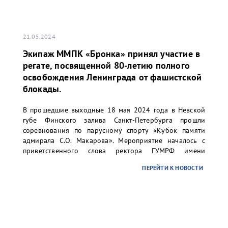
21.05.2024
Экипаж ММПК «Бронка» принял участие в
регате, посвященной 80-летию полного
освобождения Ленинграда от фашистской
блокады.
В прошедшие выходные 18 мая 2024 года в Невской
губе Финского залива Санкт-Петербурга прошли
соревнования по парусному спорту «Кубок памяти
адмирала С.О. Макарова». Мероприятие началось с
приветственного слова ректора ГУМРФ имени
адмирала С.О. Макарова Барышникова Сергея
ПЕРЕЙТИ К НОВОСТИ
Олеговича. Торжественное открытие сопровождалось
игрой оркестра суворовского училища.