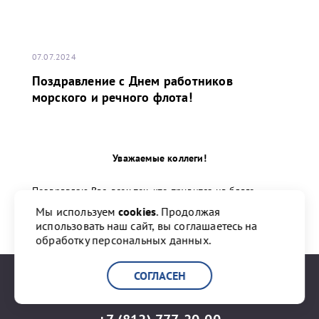
07.07.2024
Поздравление с Днем работников
морского и речного флота!
Уважаемые коллеги!
Поздравляю Вас, всех тех, кто трудится на благо
морского и речного флота, с профессиональным
Мы используем
cookies
. Продолжая
праздником!
использовать наш сайт, вы соглашаетесь на
обработку персональных данных.
...
СОГЛАСЕН