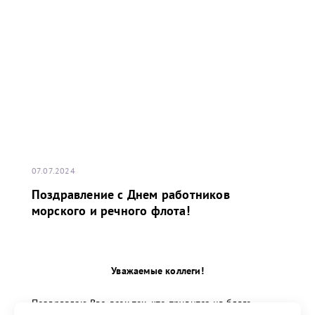
07.07.2024
Поздравление с Днем работников
морского и речного флота!
Уважаемые коллеги!
Поздравляю Вас, всех тех, кто трудится на благо
морского и речного флота, с профессиональным