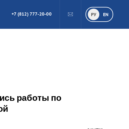
+7 (812) 777-20-00
ПОИСК
РУ
РУ
EN
лись работы по
ой