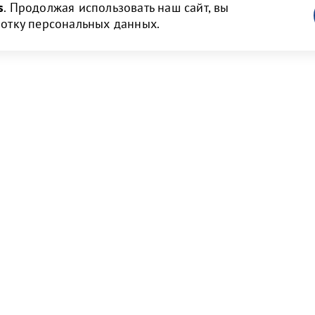
s
. Продолжая использовать наш сайт, вы
ботку персональных данных.
ам
Новости и медиа
 и объявления
Пресс-релизы и новости
нструкции
Фото галерея
Видео галерея
рмы договоров
Порт Бронка в СМИ
т и тарифы
явок