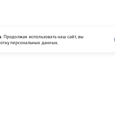
s
. Продолжая использовать наш сайт, вы
ботку персональных данных.
ам
Новости и медиа
 и объявления
Пресс-релизы и новости
нструкции
Фото галерея