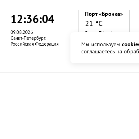
Порт «Бронка»
12:36:05
21 °C
09.08.2026
Ветер 7.1 м/с
Санкт-Петербург,
Мы используем
cookie
Российская Федерация
Влажность 55%
соглашаетесь на обра
О порте
Клиент
О порте
Информация
О компании
Правила и и