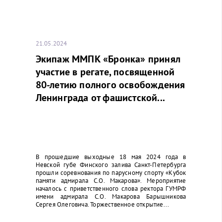
21.05.2024
Экипаж ММПК «Бронка» принял
участие в регате, посвященной
80-летию полного освобождения
Ленинграда от фашистской...
В прошедшие выходные 18 мая 2024 года в
Невской губе Финского залива Санкт-Петербурга
прошли соревнования по парусному спорту «Кубок
памяти адмирала С.О. Макарова». Мероприятие
началось с приветственного слова ректора ГУМРФ
имени адмирала С.О. Макарова Барышникова
Сергея Олеговича. Торжественное открытие...