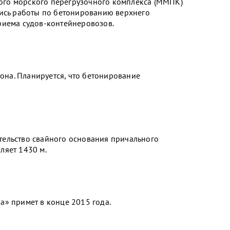
го морского перегрузочного комплекса (ММПК)
лись работы по бетонированию верхнего
риема судов-контейнеровозов.
тона. Планируется, что бетонирование
ельство свайного основания причального
ляет 1430 м.
а» примет в конце 2015 года.