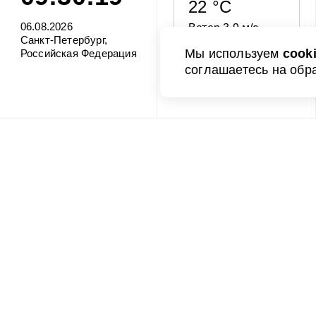
22 °C
06.08.2026
Ветер 3.9 м/с
Санкт-Петербург,
Мы используем
cook
Российская Федерация
Влажность 77%
соглашаетесь на обр
О порте
Клиен
О порте
Информаци
О компании
Правила и 
Схема порта
Web-порта
Контейнерный терминал
Типовые ф