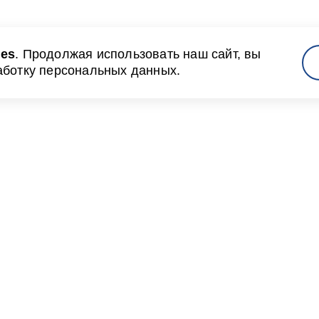
ies
. Продолжая использовать наш сайт, вы
аботку персональных данных.
там
Новости и медиа
я и объявления
Пресс-релизы и новости
инструкции
Фото галерея
л
Видео галерея
ормы договоров
Порт Бронка в СМИ