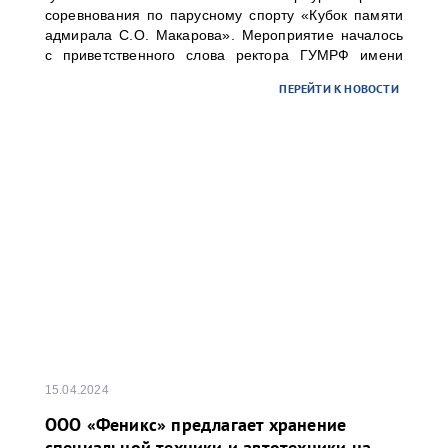
соревнования по парусному спорту «Кубок памяти
адмирала С.О. Макарова». Мероприятие началось
с приветственного слова ректора ГУМРФ имени
адмирала С.О. Макарова Барышникова Сергея
ПЕРЕЙТИ К НОВОСТИ
Олеговича. Торжественное открытие
сопровождалось игрой оркестра суворовского
училища.
15.04.2024
ООО «Феникс» предлагает хранение
специальной техники и автотехники на