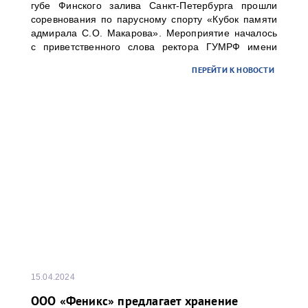
губе Финского залива Санкт-Петербурга прошли
соревнования по парусному спорту «Кубок памяти
адмирала С.О. Макарова». Мероприятие началось
с приветственного слова ректора ГУМРФ имени
адмирала С.О. Макарова Барышникова Сергея
ПЕРЕЙТИ К НОВОСТИ
Олеговича. Торжественное открытие
сопровождалось игрой оркестра суворовского
училища.
15.04.2024
ООО «Феникс» предлагает хранение