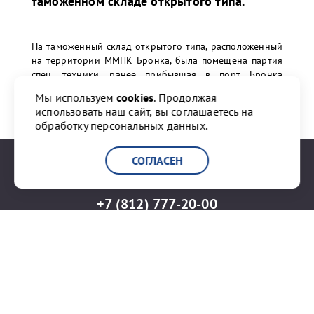
таможенном складе открытого типа.
На таможенный склад открытого типа, расположенный
на территории ММПК Бронка, была помещена партия
спец. техники, ранее прибывшая в порт Бронка
морским транспортом из Китая.
Мы используем
cookies
. Продолжая
использовать наш сайт, вы соглашаетесь на
обработку персональных данных.
ПЕРЕЙТИ К НОВОСТИ
СОГЛАСЕН
+7 (812) 777-20-00
info@port-bronka.com
ГОСТ Р ИСО 9001-2015
ISO 9001-2015