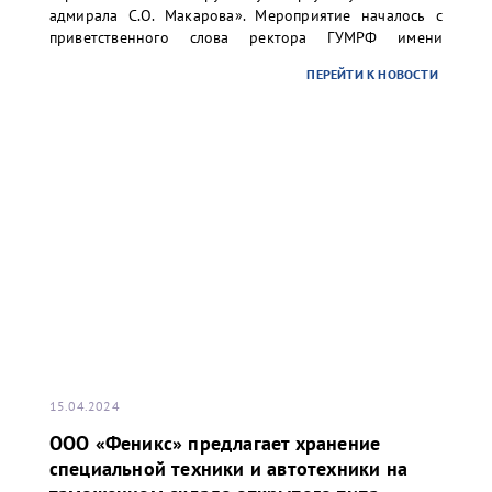
адмирала С.О. Макарова». Мероприятие началось с
приветственного слова ректора ГУМРФ имени
адмирала С.О. Макарова Барышникова Сергея
ПЕРЕЙТИ К НОВОСТИ
Олеговича. Торжественное открытие сопровождалось
игрой оркестра суворовского училища.
15.04.2024
ООО «Феникс» предлагает хранение
специальной техники и автотехники на