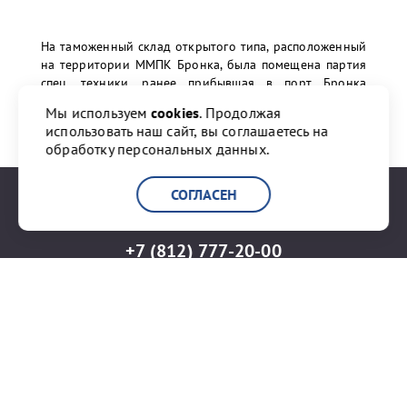
На таможенный склад открытого типа, расположенный
на территории ММПК Бронка, была помещена партия
спец. техники, ранее прибывшая в порт Бронка
морским транспортом из Китая.
Мы используем
cookies
. Продолжая
использовать наш сайт, вы соглашаетесь на
обработку персональных данных.
ПЕРЕЙТИ К НОВОСТИ
СОГЛАСЕН
+7 (812) 777-20-00
info@port-bronka.com
ГОСТ Р ИСО 9001-2015
ISO 9001-2015
Карта сайта