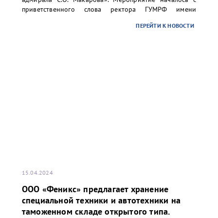
приветственного слова ректора ГУМРФ имени
адмирала С.О. Макарова Барышникова Сергея
ПЕРЕЙТИ К НОВОСТИ
Олеговича. Торжественное открытие сопровождалось
игрой оркестра суворовского училища.
15.04.2024
ООО «Феникс» предлагает хранение
специальной техники и автотехники на
таможенном складе открытого типа.