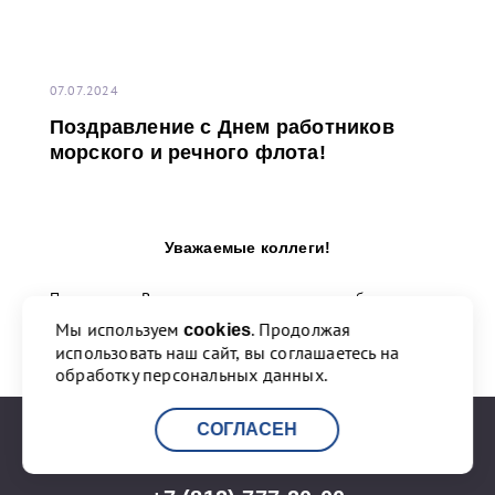
07.07.2024
Поздравление с Днем работников
морского и речного флота!
Уважаемые коллеги!
Поздравляю Вас, всех тех, кто трудится на благо
морского и речного флота, с профессиональным
Мы используем
. Продолжая
cookies
праздником!
использовать наш сайт, вы соглашаетесь на
обработку персональных данных.
...
СОГЛАСЕН