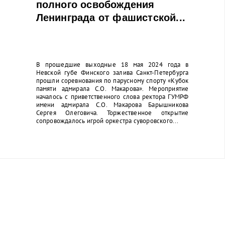
полного освобождения
Ленинграда от фашистской...
В прошедшие выходные 18 мая 2024 года в
Невской губе Финского залива Санкт-Петербурга
прошли соревнования по парусному спорту «Кубок
памяти адмирала С.О. Макарова». Мероприятие
началось с приветственного слова ректора ГУМРФ
имени адмирала С.О. Макарова Барышникова
Сергея Олеговича. Торжественное открытие
сопровождалось игрой оркестра суворовского...