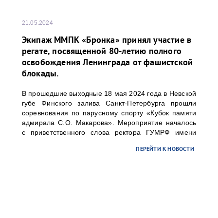
21.05.2024
Экипаж ММПК «Бронка» принял участие в
регате, посвященной 80-летию полного
освобождения Ленинграда от фашистской
блокады.
В прошедшие выходные 18 мая 2024 года в Невской
губе Финского залива Санкт-Петербурга прошли
соревнования по парусному спорту «Кубок памяти
адмирала С.О. Макарова». Мероприятие началось
с приветственного слова ректора ГУМРФ имени
адмирала С.О. Макарова Барышникова Сергея
ПЕРЕЙТИ К НОВОСТИ
Олеговича. Торжественное открытие
сопровождалось игрой оркестра суворовского
училища.