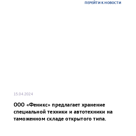
ПЕРЕЙТИ К НОВОСТИ
Олеговича. Торжественное открытие
сопровождалось игрой оркестра суворовского
училища.
15.04.2024
ООО «Феникс» предлагает хранение
специальной техники и автотехники на
таможенном складе открытого типа.