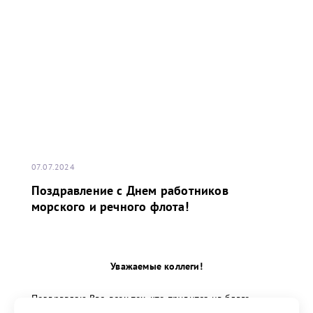
07.07.2024
Поздравление с Днем работников
морского и речного флота!
Уважаемые коллеги!
Поздравляю Вас, всех тех, кто трудится на благо
морского и речного флота, с профессиональным