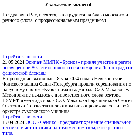
Уважаемые коллеги!
Поздравляю Вас, всех тех, кто трудится на благо морского и
речного флота, с профессиональным праздником!
Перейти к новости
21.05.2024
Экипаж ММПК «Бронка» принял участие в регате,
посвященной 80-летию полного освобождения Ленинграда от
фашистской блокады.
В прошедшие выходные 18 мая 2024 года в Невской губе
Финского залива Санкт-Петербурга прошли соревнования по
парусному спорту «Кубок памяти адмирала С.О. Макарова».
Мероприятие началось с приветственного слова ректора
ГУМРФ имени адмирала С.О. Макарова Барышникова Сергея
Олеговича. Торжественное открытие сопровождалось игрой
оркестра суворовского училища.
Перейти к новости
15.04.2024
ООО «Феникс» предлагает хранение специальной
техники и автотехники на таможенном складе открытого
типа.