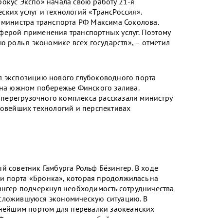
окус Экспо» начала свою работу 21-я
ких услуг и технологий «ТрансРоссия».
 министра транспорта РФ Максима Соколова.
ферой применения транспортных услуг. Поэтому
ю роль в экономике всех государств», – отметил
л экспозицию нового глубоководного порта
 на южном побережье Финского залива.
перегрузочного комплекса рассказали министру
новейших технологий и перспективах
й советник Гамбурга Рольф Бёзингер. В ходе
 порта «Бронка», которая продолжилась на
ингер подчеркнул необходимость сотрудничества
 сложившуюся экономическую ситуацию. В
жнейшим портом для перевалки заокеанских