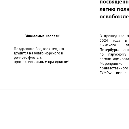
посвященн
летию пол
освобожде
Ленинграда
фашистско
Уважаемые коллеги!
В прошедшие в
2024 года в 
Финского за
Поздравляю Вас, всех тех, кто
Петербурга прош
трудится на благо морского и
по парусному 
речного флота, с
памяти адмирала
профессиональным праздником!
Мероприятие
приветственног
ГУМРФ имени 
Макарова Бары
Олеговича. Т
открытие сопро
оркестра суворо