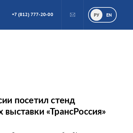
+7 (812) 777-20-00
ПОИСК
РУ
РУ
EN
сии посетил стенд
 выставки «ТрансРоссия»