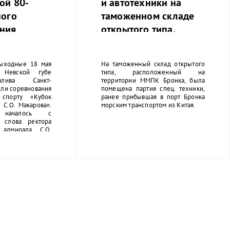
ой 80-
и автотехники на
ного
таможенном складе
ния
открытого типа.
 от
й блокады.
ыходные 18 мая
На таможенный склад открытого
Невской губе
типа, расположенный на
лива Санкт-
территории ММПК Бронка, была
ли соревнования
помещена партия спец. техники,
спорту «Кубок
ранее прибывшая в порт Бронка
 С.О. Макарова».
морским транспортом из Китая.
 началось с
о слова ректора
адмирала С.О.
шникова Сергея
оржественное
вождалось игрой
вского училища.