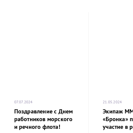
07.07.2024
21.05.2024
Поздравление с Днем
Экипаж М
работников морского
«Бронка» 
и речного флота!
участие в р