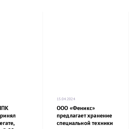
15.04.2024
МПК
ООО «Феникс»
принял
предлагает хранение
егате,
специальной техники