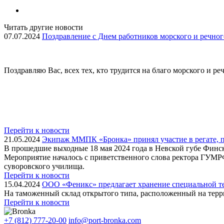
Читать другие новости
07.07.2024
Поздравление с Днем работников морского и речног
Поздравляю Вас, всех тех, кто трудится на благо морского и р
Перейти к новости
21.05.2024
Экипаж ММПК «Бронка» принял участие в регате, 
В прошедшие выходные 18 мая 2024 года в Невской губе Финск
Мероприятие началось с приветственного слова ректора ГУМР
суворовского училища.
Перейти к новости
15.04.2024
ООО «Феникс» предлагает хранение специальной те
На таможенный склад открытого типа, расположенный на терр
Перейти к новости
+7 (812) 777-20-00
info@port-bronka.com