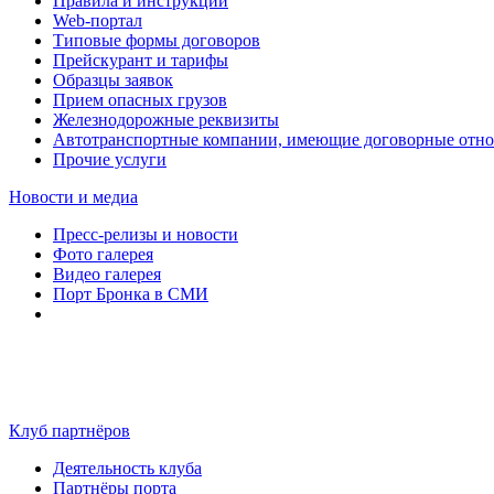
Правила и инструкции
Web-портал
Типовые формы договоров
Прейскурант и тарифы
Образцы заявок
Прием опасных грузов
Железнодорожные реквизиты
Автотранспортные компании, имеющие договорные отн
Прочие услуги
Новости и медиа
Пресс-релизы и новости
Фото галерея
Видео галерея
Порт Бронка в СМИ
Клуб партнёров
Деятельность клуба
Партнёры порта