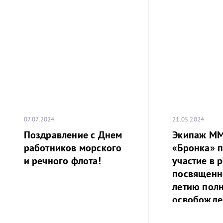
07.07.2024
21.05.2024
Поздравление с Днем
Экипаж М
работников морского
«Бронка» 
и речного флота!
участие в р
посвященн
летию пол
освобожде
Ленинграда