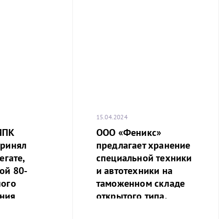
15.04.2024
МПК
ООО «Феникс»
принял
предлагает хранение
егате,
специальной техники
ой 80-
и автотехники на
ного
таможенном складе
ния
открытого типа.
 от