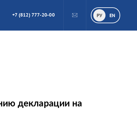
+7 (812) 777-20-00
ПОИСК
РУ
РУ
EN
нию декларации на