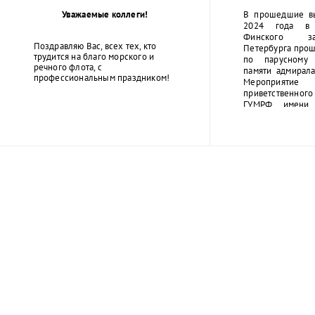
фашистско
Уважаемые коллеги!
В прошедшие в
2024 года в 
Финского за
Поздравляю Вас, всех тех, кто
Петербурга прош
трудится на благо морского и
по парусному 
речного флота, с
памяти адмирала
профессиональным праздником!
Мероприятие
приветственног
ГУМРФ имени 
Макарова Бары
Олеговича. Т
открытие сопро
оркестра суворо