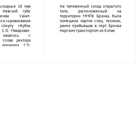
й блокады.
ыходные 18 мая
На таможенный склад открытого
Невской губе
типа, расположенный на
лива Санкт-
территории ММПК Бронка, была
ли соревнования
помещена партия спец. техники,
спорту «Кубок
ранее прибывшая в порт Бронка
 С.О. Макарова».
морским транспортом из Китая.
 началось с
о слова ректора
адмирала С.О.
шникова Сергея
оржественное
вождалось игрой
вского училища.