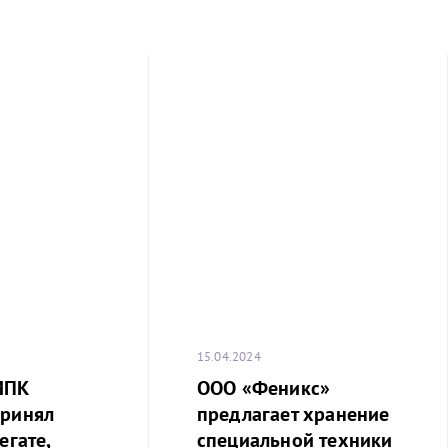
15.04.2024
МПК
ООО «Феникс»
принял
предлагает хранение
егате,
специальной техники