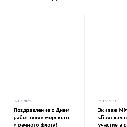
07.07.2024
21.05.2024
Поздравление с Днем
Экипаж М
работников морского
«Бронка» 
и речного флота!
участие в р