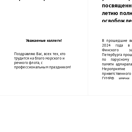
посвященн
летию пол
освобожде
Ленинграда
фашистско
Уважаемые коллеги!
В прошедшие в
2024 года в 
Финского за
Поздравляю Вас, всех тех, кто
Петербурга прош
трудится на благо морского и
по парусному 
речного флота, с
памяти адмирала
профессиональным праздником!
Мероприятие
приветственног
ГУМРФ имени 
Макарова Бары
Олеговича. Т
открытие сопро
оркестра суворо