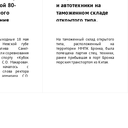
ой 80-
и автотехники на
ного
таможенном складе
ния
открытого типа.
 от
й блокады.
ыходные 18 мая
На таможенный склад открытого
Невской губе
типа, расположенный на
лива Санкт-
территории ММПК Бронка, была
ли соревнования
помещена партия спец. техники,
спорту «Кубок
ранее прибывшая в порт Бронка
 С.О. Макарова».
морским транспортом из Китая.
 началось с
о слова ректора
адмирала С.О.
шникова Сергея
оржественное
вождалось игрой
вского училища.