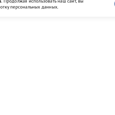
s
. Продолжая использовать наш сайт, вы
ботку персональных данных.
ам
Новости и медиа
 и объявления
Пресс-релизы и новости
нструкции
Фото галерея
Видео галерея
рмы договоров
Порт Бронка в СМИ
т и тарифы
явок