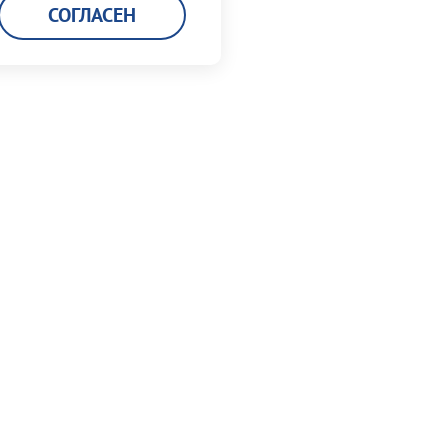
СОГЛАСЕН
Карьера
Кадровая политика
Мы работаем в порту
Вакансии
Заполнить анкету