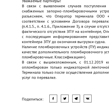
Уважаемые партнеры!
В связи с выявлением случаев поступления
снабженных запорно-пломбировочными устро
разъясняем, что Оператор терминала ООО 
соответствии с условиями Договора перевал
(п.4.1.5., п. 4.1.6., Приложение 3), в случае от
фактического отсутствия ЗПУ на контейнере, О
с последующим информированием представит
контейнера ЗПУ до окончания выгрузки судна.
Наличие пломбировочных устройств (ПУ) индикат
качестве дополнительного пломбировочного устр
пломбировочные. Классификация»).
В связи с вышеизложенным, с 01.12.2019 
опломбирован только индикаторной ленточной
Терминала только после осуществления дополн
услуг по перевалке.
Поделиться: