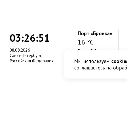
Порт «Бронка»
03:26:51
16 °C
08.08.2026
Ветер 5.2 м/с
Санкт-Петербург,
Мы используем
cookie
Российская Федерация
Влажность 73%
соглашаетесь на обра
О порте
Клиент